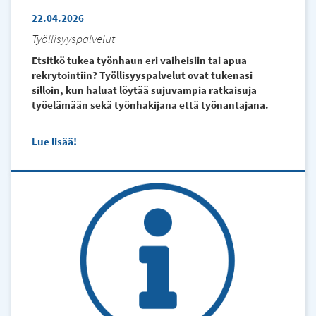
22.04.2026
Työllisyyspalvelut
Etsitkö tukea työnhaun eri vaiheisiin tai apua
rekrytointiin? Työllisyyspalvelut ovat tukenasi
silloin, kun haluat löytää sujuvampia ratkaisuja
työelämään sekä työnhakijana että työnantajana.
Lue lisää