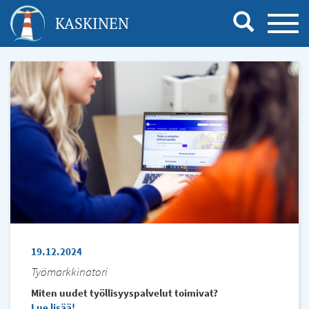
Hyppää
KASKINEN
TOGG
pääsisältöön
NAVI
19.12.2024
Työmarkkinatori
Miten uudet työllisyyspalvelut toimivat?
Lue lisää