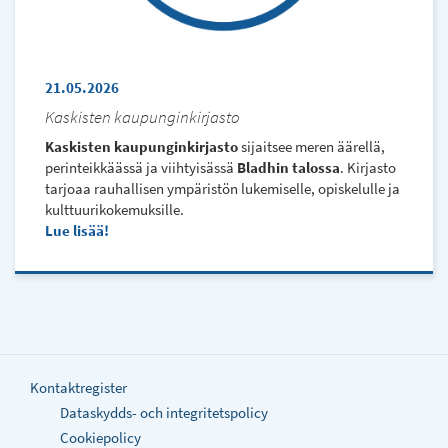
21.05.2026
Kaskisten kaupunginkirjasto
Kaskisten kaupunginkirjasto
sijaitsee meren äärellä,
perinteikkäässä ja viihtyisässä
Bladhin talossa
. Kirjasto
tarjoaa rauhallisen ympäristön lukemiselle, opiskelulle ja
kulttuurikokemuksille.
Lue lisää
Kontaktregister
Dataskydds- och integritetspolicy
Cookiepolicy