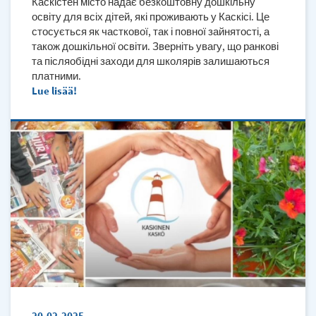
Каскістен місто надає безкоштовну дошкільну
освіту для всіх дітей, які проживають у Каскісі. Це
стосується як часткової, так і повної зайнятості, а
також дошкільної освіти. Зверніть увагу, що ранкові
та післяобідні заходи для школярів залишаються
платними.
Lue lisää
20.02.2025