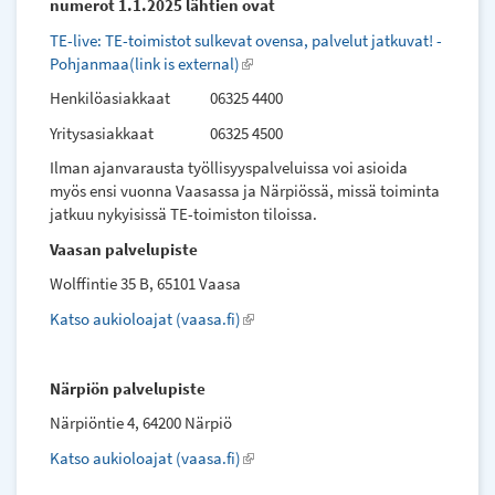
numerot 1.1.2025 lähtien ovat
TE-live: TE-toimistot sulkevat ovensa, palvelut jatkuvat! -
Pohjanmaa(link is external)
(link
is
Henkilöasiakkaat 06325 4400
external)
Yritysasiakkaat 06325 4500
Ilman ajanvarausta työllisyyspalveluissa voi asioida
myös ensi vuonna Vaasassa ja Närpiössä, missä toiminta
jatkuu nykyisissä TE-toimiston tiloissa.
Vaasan palvelupiste
Wolffintie 35 B, 65101 Vaasa
Katso aukioloajat (vaasa.fi)
(link
is
external)
Närpiön palvelupiste
Närpiöntie 4, 64200 Närpiö
Katso aukioloajat (vaasa.fi)
(link
is