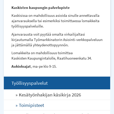
external)
Kaskisten kaupungin palvelupiste
Kaskisissa on mahdollisuus asioida sinulle annettavalla
ajanvarauksella tai esimerkiksi toimittaessa lomakkeita
työllisyyspalveluille.
Ajanvarausta voit pyytää omalta virkailijaltasi
kirjautumalla Työmarkkinatorin Asiointi-verkkopalveluun
ja jättämällä yhteydenottopyynnön.
Lomakkeita on mahdollisuus toimittaa
Kaskisten Kaupungintalolle, Raatihuoneenkatu 34.
Aukioloajat
, ma-pe klo 9-15.
Työllisyyspalvelut
Kesätyönhakijan käsikirja 2026
Toimipisteet