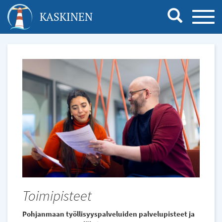
Hyppää
KASKINEN
TOGG
pääsisältöön
NAVI
Toimipisteet
Pohjanmaan työllisyyspalveluiden palvelupisteet ja