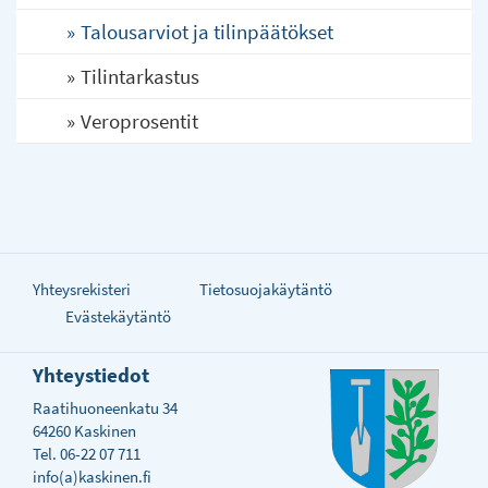
Talousarviot ja tilinpäätökset
Tilintarkastus
Veroprosentit
Yhteysrekisteri
Tietosuojakäytäntö
Evästekäytäntö
Yhteystiedot
Raatihuoneenkatu 34
64260 Kaskinen
Tel. 06-22 07 711
info(a)kaskinen.fi