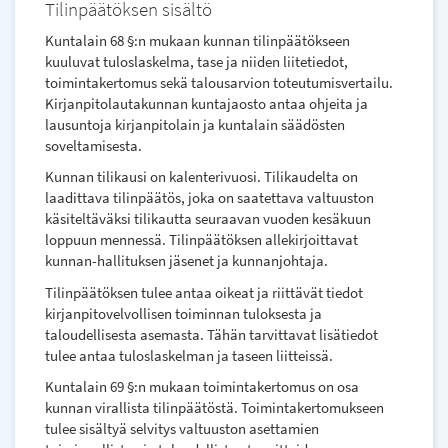
Tilinpäätöksen sisältö
Kuntalain 68 §:n mukaan kunnan tilinpäätökseen
kuuluvat tuloslaskelma, tase ja niiden liitetiedot,
toimintakertomus sekä talousarvion toteutumisvertailu.
Kirjanpitolautakunnan kuntajaosto antaa ohjeita ja
lausuntoja kirjanpitolain ja kuntalain säädösten
soveltamisesta.
Kunnan tilikausi on kalenterivuosi. Tilikaudelta on
laadittava tilinpäätös, joka on saatettava valtuuston
käsiteltäväksi tilikautta seuraavan vuoden kesäkuun
loppuun mennessä. Tilinpäätöksen allekirjoittavat
kunnan-hallituksen jäsenet ja kunnanjohtaja.
Tilinpäätöksen tulee antaa oikeat ja riittävät tiedot
kirjanpitovelvollisen toiminnan tuloksesta ja
taloudellisesta asemasta. Tähän tarvittavat lisätiedot
tulee antaa tuloslaskelman ja taseen liitteissä.
Kuntalain 69 §:n mukaan toimintakertomus on osa
kunnan virallista tilinpäätöstä. Toimintakertomukseen
tulee sisältyä selvitys valtuuston asettamien