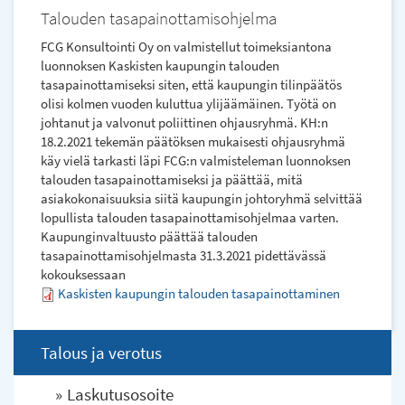
Talouden tasapainottamisohjelma
FCG Konsultointi Oy on valmistellut toimeksiantona
luonnoksen Kaskisten kaupungin talouden
tasapainottamiseksi siten, että kaupungin tilinpäätös
olisi kolmen vuoden kuluttua ylijäämäinen. Työtä on
johtanut ja valvonut poliittinen ohjausryhmä. KH:n
18.2.2021 tekemän päätöksen mukaisesti ohjausryhmä
käy vielä tarkasti läpi FCG:n valmisteleman luonnoksen
talouden tasapainottamiseksi ja päättää, mitä
asiakokonaisuuksia siitä kaupungin johtoryhmä selvittää
lopullista talouden tasapainottamisohjelmaa varten.
Kaupunginvaltuusto päättää talouden
tasapainottamisohjelmasta 31.3.2021 pidettävässä
kokouksessaan
Kaskisten kaupungin talouden tasapainottaminen
Talous ja verotus
Laskutusosoite