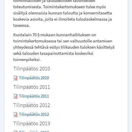
toiminnallisten ja taloudellisten tavoitteiden
toteutumisesta. Toimintakertomukseen tulee myös
sisältyä olennaisia kunnan taloutta ja konsernitasetta
koskevia asioita, joita ei ilmoiteta tuloslaskelmassa ja
taseessa.
Kuntalain 70 § mukaan kunnanhallituksen on
toimintakertomuksessa tai sen valtuustolle antamisen
yhteydessä tehtävä esitys tilikauden tuloksen käsittelyä
sekä talouden tasapainottamista koskeviksi
toimenpiteiksi.
Tilinpäätös 2010
Tilinpäätös 2010
Tilinpäätös 2011
Tilinpäätös 2011
Tilinpäätös 2012
Tilinpäätös 2012
Tilinpäätös 2013