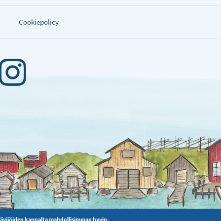
Cookiepolicy
kävijöiden kannalta mahdollisimman hyvin.