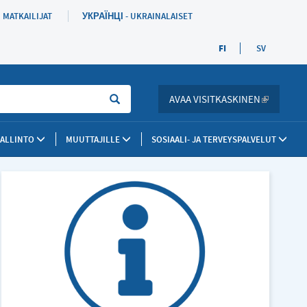
MATKAILIJAT
УКРАЇНЦІ - UKRAINALAISET
FI
SV
Sök
AVAA VISITKASKINEN
(LINK IS 
HALLINTO
MUUTTAJILLE
SOSIAALI- JA TERVEYSPALVELUT