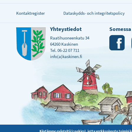
Kontaktregister
Dataskydds- och integritetspolicy
Yhteystiedot
Somessa
Raatihuoneenkatu 34
64260 Kaskinen
Tel. 06-22 07 711
info(a)kaskinen.fi
Käytämme evästeitä (cookies), jotta verkkosivusto toimisi 