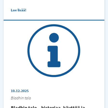
is
external)
Lue lisää
10.12.2025
Bladhin talo
Bladhin talo – historiaa, käyttöä ja