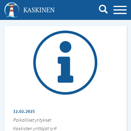
Hyppää
KASKINEN
TOGG
pääsisältöön
NAVI
12.02.2025
Paikalliset yritykset
Kaskisten yrittäjät ry
(link