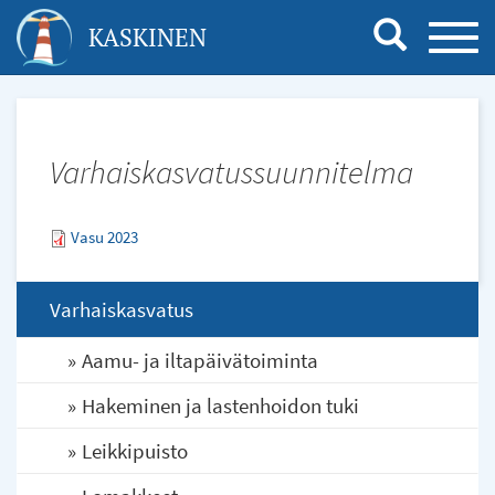
Hyppää
KASKINEN
TOGG
pääsisältöön
NAVI
Varhaiskasvatussuunnitelma
Vasu 2023
Varhaiskasvatus
Aamu- ja iltapäivätoiminta
Hakeminen ja lastenhoidon tuki
Leikkipuisto