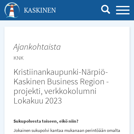
Hyppää
KASKINEN
TOGG
pääsisältöön
NAVI
Ajankohtaista
KNK
Kristiinankaupunki-Närpiö-
Kaskinen Business Region -
projekti, verkkokolumni
Lokakuu 2023
Sukupolvesta toiseen, eikö niin?
Jokainen sukupolvi kantaa mukanaan perintöään omalta