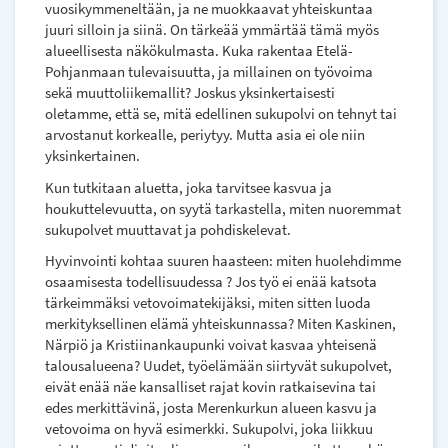
vuosikymmeneltään, ja ne muokkaavat yhteiskuntaa
juuri silloin ja siinä. On tärkeää ymmärtää tämä myös
alueellisesta näkökulmasta. Kuka rakentaa Etelä-
Pohjanmaan tulevaisuutta, ja millainen on työvoima
sekä muuttoliikemallit? Joskus yksinkertaisesti
oletamme, että se, mitä edellinen sukupolvi on tehnyt tai
arvostanut korkealle, periytyy. Mutta asia ei ole niin
yksinkertainen.
Kun tutkitaan aluetta, joka tarvitsee kasvua ja
houkuttelevuutta, on syytä tarkastella, miten nuoremmat
sukupolvet muuttavat ja pohdiskelevat.
Hyvinvointi kohtaa suuren haasteen: miten huolehdimme
osaamisesta todellisuudessa ? Jos työ ei enää katsota
tärkeimmäksi vetovoimatekijäksi, miten sitten luoda
merkityksellinen elämä yhteiskunnassa? Miten Kaskinen,
Närpiö ja Kristiinankaupunki voivat kasvaa yhteisenä
talousalueena? Uudet, työelämään siirtyvät sukupolvet,
eivät enää näe kansalliset rajat kovin ratkaisevina tai
edes merkittävinä, josta Merenkurkun alueen kasvu ja
vetovoima on hyvä esimerkki. Sukupolvi, joka liikkuu