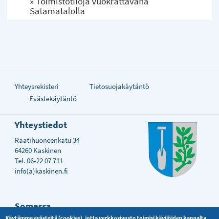
Toimistotiloja vuokrattavana
Satamatalolla
Yhteysrekisteri
Tietosuojakäytäntö
Evästekäytäntö
Yhteystiedot
Raatihuoneenkatu 34
64260 Kaskinen
Tel. 06-22 07 711
info(a)kaskinen.fi
Somessa
Käytämme evästeitä (cookies), jotta verkkosivusto toimisi kävijöiden kannalta