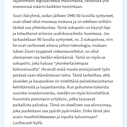
rajattomasti digitaalisessa maailmassa, vaikuttaa yhä
enenevissä määrin kaikkien toimintaan.
Suuri ikäryhmä, sodan jälkeen 1940-50-luvuilla syntyneet,
ovat olleet ollut monessa mukana ja on edelleen erittäin
tärkeä osa yhteiskuntaa. Tämä sukupolvi on käynyt läpi
ja toteuttanut erilaisia uudistusvaiheita Suomessa. Jos
tarkastellaan 90-luvulla syntyneet, ns. Z-sukupolvea, niin
he ovat varttuneet aikana jolloin teknologia, mukaan
lukien Zoom-tyyppiset videoneuvottelut, on ollut
olennainen osa heidän elämäänsä. Tämä on myös se
sukupolvi, joka haluaa "yksinkertaisempaa
kokonaisuutta". He eivät enää muuta ensisijaisesti työn
perässä vaan elämäntavan takia. Tämä tarkoittaa, että
alueiden ja kaupunkien on mietittävä palvelutarjontansa
kehittämistä ja laajentamista. Kun puhumme tulevista
suurista investoinneista, meidän on myös kiinnitettävä
huomiota pienimpiin yrityksiin, jotka tarjoavat
paikallista palvelua. Tämä on oleellinen osa elinvoimaa,
joka puolestaan saa pyörät pyörimään. Onko tämä yksi
avain muuttoliikkeeseen ja lopulta työvoimaan?
Luultavasti kyllä.