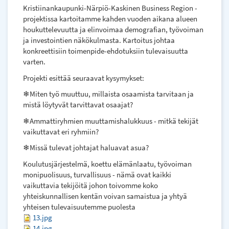
Kristiinankaupunki-Närpiö-Kaskinen Business Region -
projektissa kartoitamme kahden vuoden aikana alueen
houkuttelevuutta ja elinvoimaa demografian, työvoiman
ja investointien näkökulmasta. Kartoitus johtaa
konkreettisiin toimenpide-ehdotuksiin tulevaisuutta
varten.
Projekti esittää seuraavat kysymykset:
❄Miten työ muuttuu, millaista osaamista tarvitaan ja
mistä löytyvät tarvittavat osaajat?
❄Ammattiryhmien muuttamishalukkuus - mitkä tekijät
vaikuttavat eri ryhmiin?
❄Missä tulevat johtajat haluavat asua?
Koulutusjärjestelmä, koettu elämänlaatu, työvoiman
monipuolisuus, turvallisuus - nämä ovat kaikki
vaikuttavia tekijöitä johon toivomme koko
yhteiskunnallisen kentän voivan samaistua ja yhtyä
yhteisen tulevaisuutemme puolesta
13.jpg
14.jpg