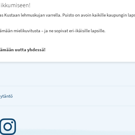
liikkumiseen!
as Kustaan lehmuskujan varrella. Puisto on avoin kaikille kaupungin lapsi
ään mielikuvitusta – ja ne sopivat eri-ikäisille lapsille.
ytämään uutta yhdessä!
äytäntö