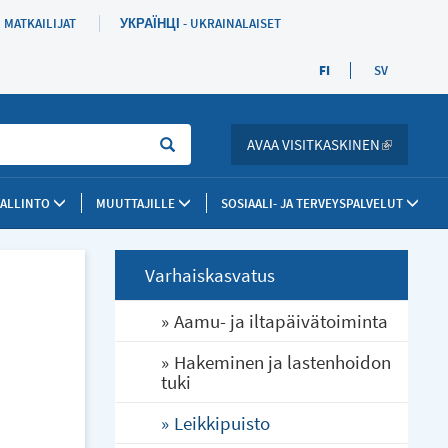
MATKAILIJAT
УКРАЇНЦІ - UKRAINALAISET
FI
SV
Sök
AVAA VISITKASKINEN
(LINK IS 
HALLINTO
MUUTTAJILLE
SOSIAALI- JA TERVEYSPALVELUT
Varhaiskasvatus
Aamu- ja iltapäivätoiminta
Hakeminen ja lastenhoidon
tuki
Leikkipuisto