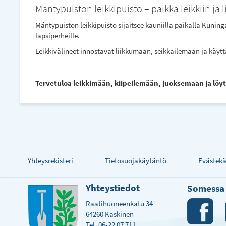
Mäntypuiston leikkipuisto – paikka leikkiin ja 
Mäntypuiston leikkipuisto sijaitsee kauniilla paikalla Kuning
lapsiperheille.
Leikkivälineet innostavat liikkumaan, seikkailemaan ja käyttäm
Tervetuloa leikkimään, kiipeilemään, juoksemaan ja lö
Yhteysrekisteri
Tietosuojakäytäntö
Evästek
Yhteystiedot
Somessa
Raatihuoneenkatu 34
64260 Kaskinen
Tel. 06-22 07 711