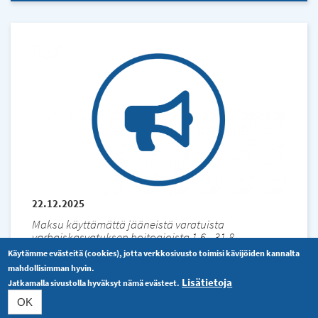
22.12.2025
Maksu käyttämättä jääneistä varatuista
varhaiskasvatuksen hoitoajoista 1.6.–31.8.
Käytämme evästeitä (cookies), jotta verkkosivusto toimisi kävijöiden kannalta
Maksu käyttämättä jääneistä varatuista
mahdollisimman hyvin.
varhaiskasvatuksen hoitoajoista 1.6.–31.8.
Lisätietoja
Jatkamalla sivustolla hyväksyt nämä evästeet.
OK
Lue lisää