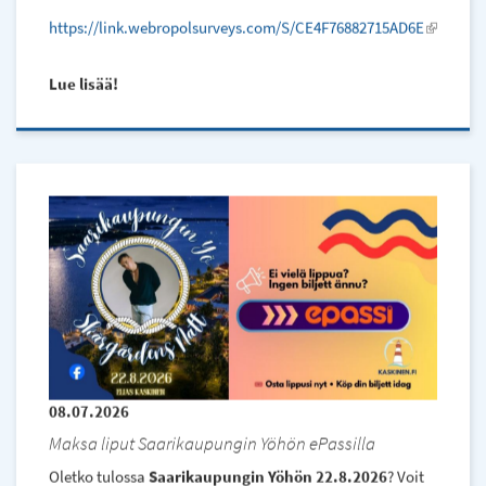
https://link.webropolsurveys.com/S/CE4F76882715AD6E
(l
i
n
Lue lisää
k
i
s
e
x
t
e
r
n
a
l)
08.07.2026
Maksa liput Saarikaupungin Yöhön ePassilla
Oletko tulossa
Saarikaupungin Yöhön
22.8.2026
? Voit