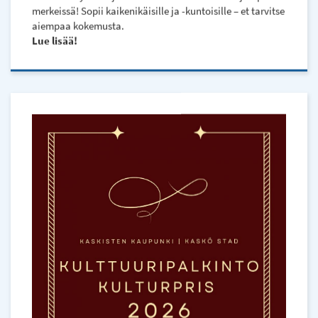
merkeissä! Sopii kaikenikäisille ja -kuntoisille – et tarvitse
aiempaa kokemusta.
Lue lisää