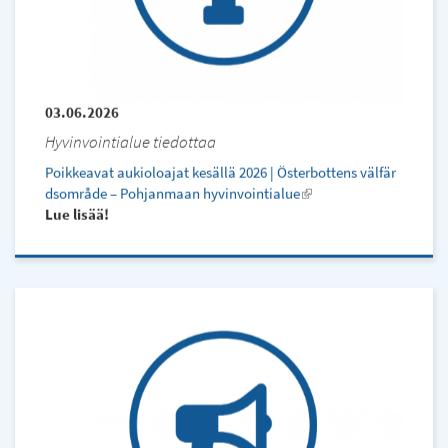
03.06.2026
Hyvinvointialue tiedottaa
Poikkeavat aukioloajat kesällä 2026 | Österbottens välfär
dsområde – Pohjanmaan hyvinvointialue
(l
Lue lisää
i
n
k
i
s
e
x
t
e
r
n
a