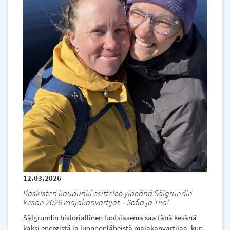
12.03.2026
Kaskisten kaupunki esittelee ylpeänä Sälgrundin
kesän 2026 majakanvartijat – Sofia ja Tiia!
Sälgrundin historiallinen luotsiasema saa tänä kesänä
kaksi energistä ja luonnonläheistä majakanvartijaa, kun