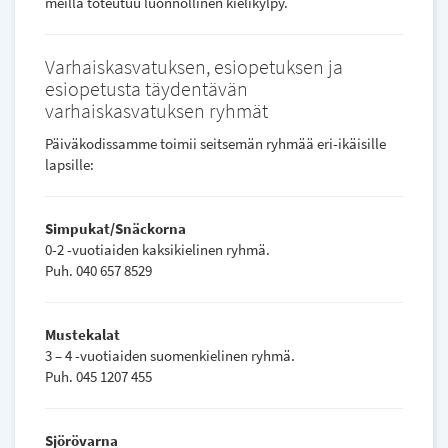
meillä toteutuu luonnollinen kielikylpy.
Varhaiskasvatuksen, esiopetuksen ja
esiopetusta täydentävän
varhaiskasvatuksen ryhmät
Päiväkodissamme toimii seitsemän ryhmää eri-ikäisille
lapsille:
Simpukat/Snäckorna
0-2 -vuotiaiden kaksikielinen ryhmä.
Puh. 040 657 8529
Mustekalat
3 – 4 -vuotiaiden suomenkielinen ryhmä.
Puh. 045 1207 455
Sjörövarna