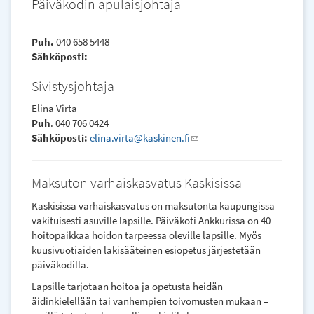
Päiväkodin apulaisjohtaja
Puh.
040 658 5448
Sähköposti:
Sivistysjohtaja
Elina Virta
Puh
. 040 706 0424
Sähköposti:
elina.virta@kaskinen.fi
(link
sends
e-
Maksuton varhaiskasvatus Kaskisissa
mail)
Kaskisissa varhaiskasvatus on maksutonta kaupungissa
vakituisesti asuville lapsille. Päiväkoti Ankkurissa on 40
hoitopaikkaa hoidon tarpeessa oleville lapsille. Myös
kuusivuotiaiden lakisääteinen esiopetus järjestetään
päiväkodilla.
Lapsille tarjotaan hoitoa ja opetusta heidän
äidinkielellään tai vanhempien toivomusten mukaan –