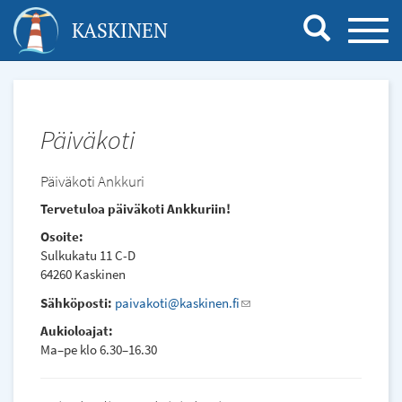
Hyppää
KASKINEN
TOGG
pääsisältöön
NAVI
Päiväkoti
Päiväkoti Ankkuri
Tervetuloa päiväkoti Ankkuriin!
Osoite:
Sulkukatu 11 C-D
64260 Kaskinen
Sähköposti:
paivakoti@kaskinen.fi
(link
sends
Aukioloajat:
e-
Ma–pe klo 6.30–16.30
mail)