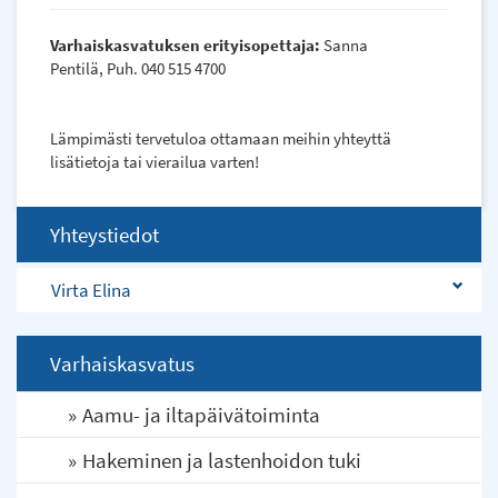
Varhaiskasvatuksen erityisopettaja:
Sanna
Pentilä, Puh. 040 515 4700
Lämpimästi tervetuloa ottamaan meihin yhteyttä
lisätietoja tai vierailua varten!
Yhteystiedot
Virta Elina
Varhaiskasvatus
Aamu- ja iltapäivätoiminta
Hakeminen ja lastenhoidon tuki