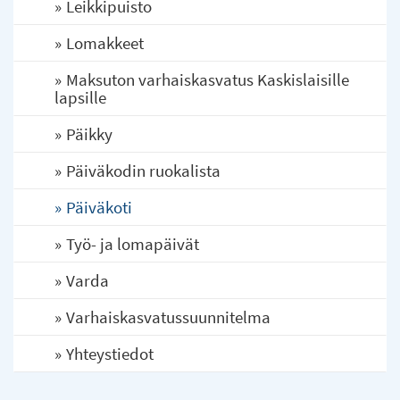
Leikkipuisto
Lomakkeet
Maksuton varhaiskasvatus Kaskislaisille
lapsille
Päikky
Päiväkodin ruokalista
Päiväkoti
Työ- ja lomapäivät
Varda
Varhaiskasvatussuunnitelma
Yhteystiedot