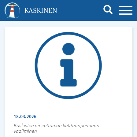
Hyppää
KASKINEN
TOGG
pääsisältöön
NAVI
18.03.2026
Kaskisten aineettoman kulttuuriperinnön
vaaliminen