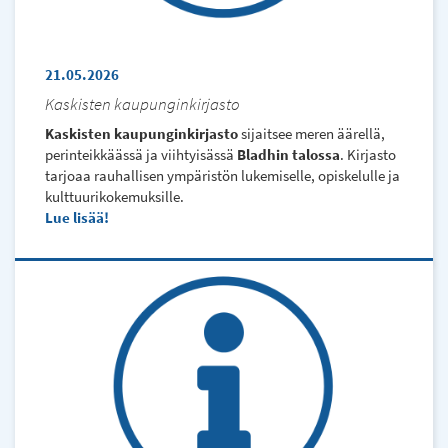
21.05.2026
Kaskisten kaupunginkirjasto
Kaskisten kaupunginkirjasto
sijaitsee meren äärellä,
perinteikkäässä ja viihtyisässä
Bladhin talossa
. Kirjasto
tarjoaa rauhallisen ympäristön lukemiselle, opiskelulle ja
kulttuurikokemuksille.
Lue lisää