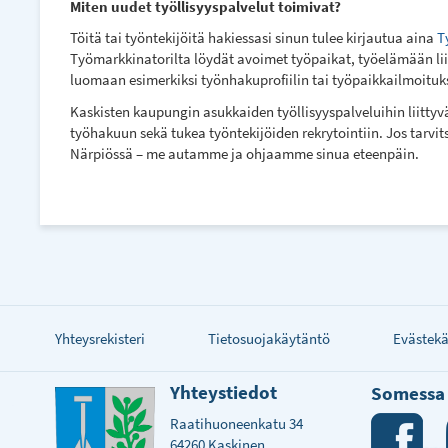
Miten uudet työllisyyspalvelut toimivat?
Töitä tai työntekijöitä hakiessasi sinun tulee kirjautua aina
T
Työmarkkinatorilta löydät avoimet työpaikat, työelämään liit
luomaan esimerkiksi työnhakuprofiilin tai työpaikkailmoituks
Kaskisten kaupungin asukkaiden työllisyyspalveluihin liittyv
työhakuun sekä tukea työntekijöiden rekrytointiin. Jos tarvi
Närpiössä – me autamme ja ohjaamme sinua eteenpäin.
Yhteysrekisteri
Tietosuojakäytäntö
Evästek
Yhteystiedot
Somessa
Raatihuoneenkatu 34
64260 Kaskinen