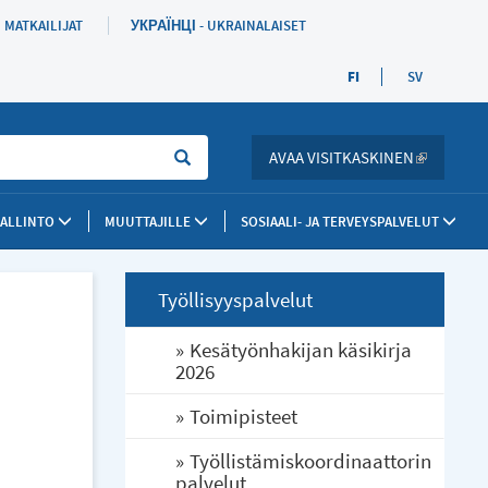
MATKAILIJAT
УКРАЇНЦІ - UKRAINALAISET
FI
SV
Sök
AVAA VISITKASKINEN
(LINK IS 
HALLINTO
MUUTTAJILLE
SOSIAALI- JA TERVEYSPALVELUT
Työllisyyspalvelut
Kesätyönhakijan käsikirja
2026
Toimipisteet
Työllistämiskoordinaattorin
palvelut