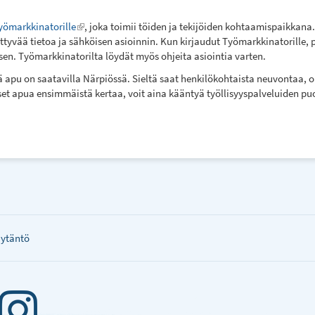
yömarkkinatorille
(link
, joka toimii töiden ja tekijöiden kohtaamispaikkana.
tyvää tietoa ja sähköisen asioinnin. Kun kirjaudut Työmarkkinatorille, 
is
en. Työmarkkinatorilta löydät myös ohjeita asiointia varten.
external)
ä apu on saatavilla Närpiössä. Sieltä saat henkilökohtaista neuvontaa, 
tset apua ensimmäistä kertaa, voit aina kääntyä työllisyyspalveluiden pu
äytäntö