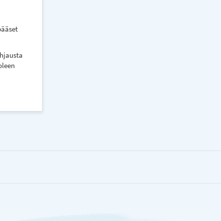
pääset
ohjausta
oleen