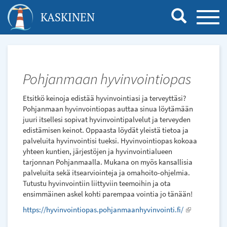
Hyppää
KASKINEN
TOGG
pääsisältöön
NAVI
Pohjanmaan hyvinvointiopas
Etsitkö keinoja edistää hyvinvointiasi ja terveyttäsi?
Pohjanmaan hyvinvointiopas auttaa sinua löytämään
juuri itsellesi sopivat hyvinvointipalvelut ja terveyden
edistämisen keinot. Oppaasta löydät yleistä tietoa ja
palveluita hyvinvointisi tueksi. Hyvinvointiopas kokoaa
yhteen kuntien, järjestöjen ja hyvinvointialueen
tarjonnan Pohjanmaalla. Mukana on myös kansallisia
palveluita sekä itsearviointeja ja omahoito-ohjelmia.
Tutustu hyvinvointiin liittyviin teemoihin ja ota
ensimmäinen askel kohti parempaa vointia jo tänään!
https://hyvinvointiopas.pohjanmaanhyvinvointi.fi/
(link
is