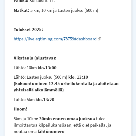
Paikka:
Sulkukatu 11.
Matkat:
5 km, 10 km ja Lasten juoksu (500 m).
Tulokset 2025:
https://live.eqtiming.com/78759#dashboard
(link
is
external)
Aikataulu (alustava):
Lähtö: 10km
klo.13:00
Lähtö: Lasten juoksu (500 m)
klo. 13:10
(kokoontuminen 12.45 urheilukentällä ja aloitetaan
yhteisellä alkulämmöllä)
Lähtö: 5km
klo.13:20
Huom!
5km ja 10km:
30min ennen omaa juoksua
tulee
ilmoittautua kilpailukansliaan, että olet paikalla, ja
noutaa oma
lähtönumero
.