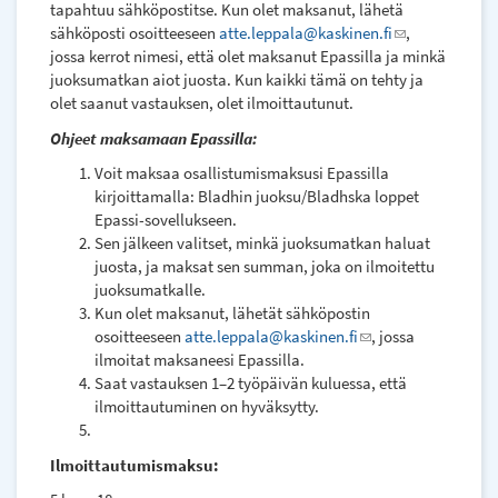
tapahtuu sähköpostitse. Kun olet maksanut, lähetä
sähköposti osoitteeseen
atte.leppala@kaskinen.fi
(link
,
jossa kerrot nimesi, että olet maksanut Epassilla ja minkä
sends
juoksumatkan aiot juosta. Kun kaikki tämä on tehty ja
e-
olet saanut vastauksen, olet ilmoittautunut.
mail)
Ohjeet maksamaan Epassilla:
Voit maksaa osallistumismaksusi Epassilla
kirjoittamalla: Bladhin juoksu/Bladhska loppet
Epassi-sovellukseen.
Sen jälkeen valitset, minkä juoksumatkan haluat
juosta, ja maksat sen summan, joka on ilmoitettu
juoksumatkalle.
Kun olet maksanut, lähetät sähköpostin
osoitteeseen
atte.leppala@kaskinen.fi
(link
, jossa
ilmoitat maksaneesi Epassilla.
sends
Saat vastauksen 1–2 työpäivän kuluessa, että
e-
ilmoittautuminen on hyväksytty.
mail)
Ilmoittautumismaksu: