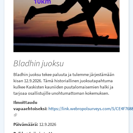
Bladhin juoksu
Bladhin juoksu tekee paluuta ja tulemme järjestämään
kisan 12.9.2026. Tämä historiallinen juoksutapahtuma
kulkee Kaskisten kauniiden puutalomaisemien halki ja
tarjoaa osallistujille unohtumattoman kokemuksen.
Ilmoittaudu
vapaaehtoiseksi:
https://link.webropolsurveys.com/S/CE4F768
(link
is
Päivämäärä:
12.9.2026
external)