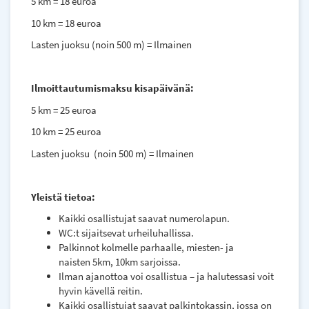
5 km = 18 euroa
10 km = 18 euroa
Lasten juoksu (noin 500 m) = Ilmainen
Ilmoittautumismaksu kisapäivänä:
5 km = 25 euroa
10 km = 25 euroa
Lasten juoksu (noin 500 m) = Ilmainen
Yleistä tietoa:
Kaikki osallistujat saavat numerolapun.
WC:t sijaitsevat urheiluhallissa.
Palkinnot kolmelle parhaalle, miesten- ja
naisten 5km, 10km sarjoissa.
Ilman ajanottoa voi osallistua – ja halutessasi voit
hyvin kävellä reitin.
Kaikki osallistujat saavat palkintokassin, jossa on