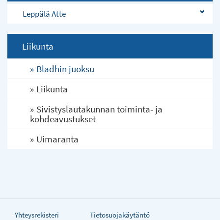
Leppälä Atte
Liikunta
Bladhin juoksu
Liikunta
Sivistyslautakunnan toiminta- ja
kohdeavustukset
Uimaranta
Yhteysrekisteri
Tietosuojakäytäntö