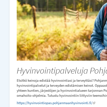
Hyvinvointipalveluja Poh
Etsitkö keinoja edistää hyvinvointiasi ja terveyttäsi? Pohjan
hyvinvointipalvelut ja terveyden edistämisen keinot. Oppaasta
yhteen kuntien, järjestöjen ja hyvinvointialueen tarjonnan P
omahoito-ohjelmia. Tutustu hyvinvointiin liittyviin teemoih
https://hyvinvointiopas.pohjanmaanhyvinvointi.fi/
(link