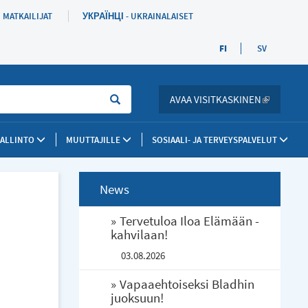
MATKAILIJAT
УКРАЇНЦІ - UKRAINALAISET
FI
SV
Sök
AVAA VISITKASKINEN
(LINK IS 
HALLINTO
MUUTTAJILLE
SOSIAALI- JA TERVEYSPALVELUT
News
Tervetuloa Iloa Elämään -
kahvilaan!
03.08.2026
Vapaaehtoiseksi Bladhin
juoksuun!