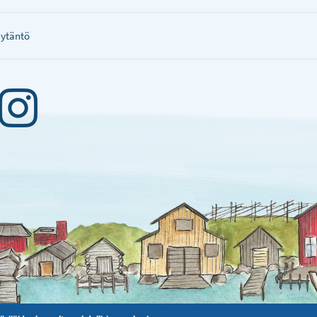
äytäntö