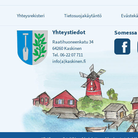
Yhteysrekisteri
Tietosuojakäytäntö
Evästek
Yhteystiedot
Somessa
Raatihuoneenkatu 34
64260 Kaskinen
Tel. 06-22 07 711
info(a)kaskinen.fi