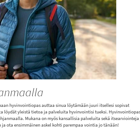
janmaalla
maan hyvinvointiopas auttaa sinua löytämään juuri itsellesi sopivat
 löydät yleistä tietoa ja palveluita hyvinvointisi tueksi. Hyvinvointiop
ohjanmaalla. Mukana on myös kansallisia palveluita sekä itsearviointeja 
in ja ota ensimmäinen askel kohti parempaa vointia jo tänään!