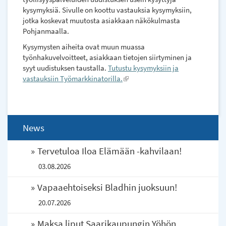
kysymyksiä. Sivulle on koottu vastauksia kysymyksiin,
jotka koskevat muutosta asiakkaan näkökulmasta
Pohjanmaalla.
Kysymysten aiheita ovat muun muassa
työnhakuvelvoitteet, asiakkaan tietojen siirtyminen ja
syyt uudistuksen taustalla.
Tutustu kysymyksiin ja
vastauksiin Työmarkkinatorilla.
(link
is
external)
News
Tervetuloa Iloa Elämään -kahvilaan!
03.08.2026
Vapaaehtoiseksi Bladhin juoksuun!
20.07.2026
Maksa liput Saarikaupungin Yöhön