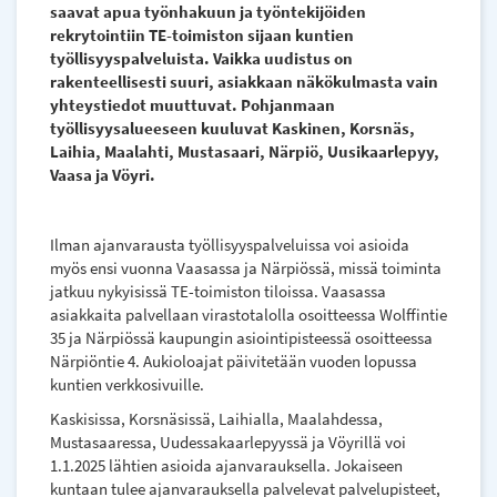
saavat apua työnhakuun ja työntekijöiden
rekrytointiin TE-toimiston sijaan kuntien
työllisyyspalveluista. Vaikka uudistus on
rakenteellisesti suuri, asiakkaan näkökulmasta vain
yhteystiedot muuttuvat. Pohjanmaan
työllisyysalueeseen kuuluvat Kaskinen, Korsnäs,
Laihia, Maalahti, Mustasaari, Närpiö, Uusikaarlepyy,
Vaasa ja Vöyri.
Ilman ajanvarausta työllisyyspalveluissa voi asioida
myös ensi vuonna Vaasassa ja Närpiössä, missä toiminta
jatkuu nykyisissä TE-toimiston tiloissa. Vaasassa
asiakkaita palvellaan virastotalolla osoitteessa Wolffintie
35 ja Närpiössä kaupungin asiointipisteessä osoitteessa
Närpiöntie 4. Aukioloajat päivitetään vuoden lopussa
kuntien verkkosivuille.
Kaskisissa, Korsnäsissä, Laihialla, Maalahdessa,
Mustasaaressa, Uudessakaarlepyyssä ja Vöyrillä voi
1.1.2025 lähtien asioida ajanvarauksella. Jokaiseen
kuntaan tulee ajanvarauksella palvelevat palvelupisteet,