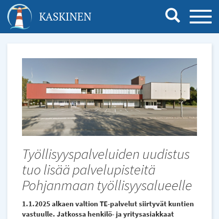
Hyppää
KASKINEN
TOGG
pääsisältöön
NAVI
Työllisyyspalveluiden uudistus
tuo lisää palvelupisteitä
Pohjanmaan työllisyysalueelle
1.1.2025 alkaen valtion TE-palvelut siirtyvät kuntien
vastuulle. Jatkossa henkilö- ja yritysasiakkaat