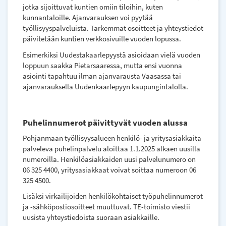
jotka sijoittuvat kuntien omiin tiloihin, kuten
kunnantaloille. Ajanvarauksen voi pyytää
työllisyyspalveluista. Tarkemmat osoitteet ja yhteystiedot
päivitetään kuntien verkkosivuille vuoden lopussa.
Esimerkiksi Uudestakaarlepyystä asioidaan vielä vuoden
loppuun saakka Pietarsaaressa, mutta ensi vuonna
asiointi tapahtuu ilman ajanvarausta Vaasassa tai
ajanvarauksella Uudenkaarlepyyn kaupungintalolla.
Puhelinnumerot päivittyvät vuoden alussa
Pohjanmaan työllisyysalueen henkilö- ja yritysasiakkaita
palveleva puhelinpalvelu aloittaa 1.1.2025 alkaen uusilla
numeroilla. Henkilöasiakkaiden uusi palvelunumero on
06 325 4400, yritysasiakkaat voivat soittaa numeroon 06
325 4500.
Lisäksi virkailijoiden henkilökohtaiset työpuhelinnumerot
ja -sähköpostiosoitteet muuttuvat. TE-toimisto viestii
uusista yhteystiedoista suoraan asiakkaille.