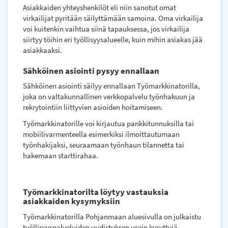
Asiakkaiden yhteyshenkilöt eli niin sanotut omat
virkailijat pyritään säilyttämään samoina. Oma virkailija
voi kuitenkin vaihtua siinä tapauksessa, jos virkailija
siirtyy töihin eri työllisyysalueelle, kuin mihin asiakas jää
asiakkaaksi.
Sähköinen asiointi pysyy ennallaan
Sähköinen asiointi säilyy ennallaan Työmarkkinatorilla,
joka on valtakunnallinen verkkopalvelu työnhakuun ja
rekrytointiin liittyvien asioiden hoitamiseen.
Työmarkkinatorille voi kirjautua pankkitunnuksilla tai
mobiilivarmenteella esimerkiksi ilmoittautumaan
työnhakijaksi, seuraamaan työnhaun tilannetta tai
hakemaan starttirahaa.
Työmarkkinatorilta löytyy vastauksia
asiakkaiden kysymyksiin
Työmarkkinatorilla Pohjanmaan aluesivulla on julkaistu
työllisyyspalveluiden uudistuksen usein kysyttyjä