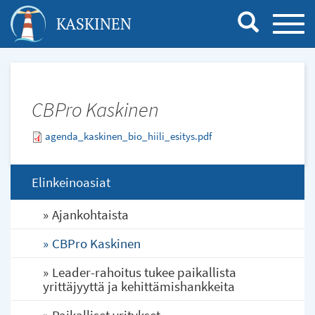
Hyppää
KASKINEN
TOGG
pääsisältöön
NAVI
CBPro Kaskinen
agenda_kaskinen_bio_hiili_esitys.pdf
Elinkeinoasiat
Ajankohtaista
CBPro Kaskinen
Leader-rahoitus tukee paikallista
yrittäjyyttä ja kehittämishankkeita
Paikalliset yritykset