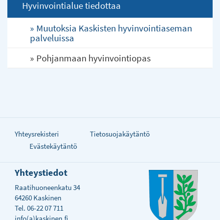
Hyvinvointialue tiedottaa
Muutoksia Kaskisten hyvinvointiaseman
palveluissa
Pohjanmaan hyvinvointiopas
Yhteysrekisteri
Tietosuojakäytäntö
Evästekäytäntö
Yhteystiedot
Raatihuoneenkatu 34
64260 Kaskinen
Tel. 06-22 07 711
info(a)kaskinen.fi