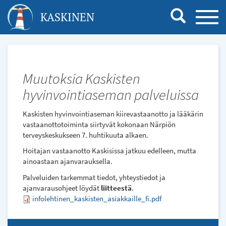
Hyppää
KASKINEN
TOGG
pääsisältöön
NAVI
Muutoksia Kaskisten
hyvinvointiaseman palveluissa
Kaskisten hyvinvointiaseman kiirevastaanotto ja lääkärin
vastaanottotoiminta siirtyvät kokonaan Närpiön
terveyskeskukseen 7. huhtikuuta alkaen.
Hoitajan vastaanotto Kaskisissa jatkuu edelleen, mutta
ainoastaan ajanvarauksella.
Palveluiden tarkemmat tiedot, yhteystiedot ja
ajanvarausohjeet löydät
liitteestä
.
infolehtinen_kaskisten_asiakkaille_fi.pdf