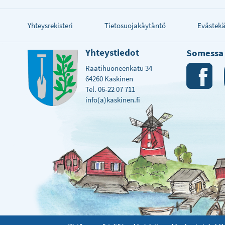
Yhteysrekisteri
Tietosuojakäytäntö
Evästek
Yhteystiedot
Somessa
Raatihuoneenkatu 34
64260 Kaskinen
Tel. 06-22 07 711
info(a)kaskinen.fi