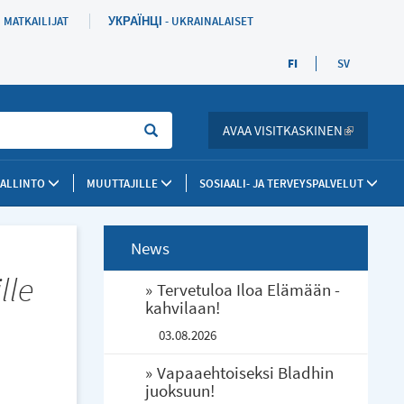
MATKAILIJAT
УКРАЇНЦІ - UKRAINALAISET
FI
SV
Sök
AVAA VISITKASKINEN
(LINK IS 
HALLINTO
MUUTTAJILLE
SOSIAALI- JA TERVEYSPALVELUT
News
lle
Tervetuloa Iloa Elämään -
kahvilaan!
03.08.2026
Vapaaehtoiseksi Bladhin
juoksuun!