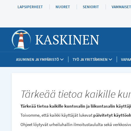
Hyppää
LAPSIPERHEET
NUORET
SENIORIT
VAMMAISET
pääsisältöön
KASKINEN
ASUMINEN JA YMPÄRISTÖ
TYÖ JA YRITTÄMINEN
VAPAA
Tärkeää tietoa kaikille kun
Tärkeää tietoa kaikille kuntosalin ja liikuntasalin käyttäji
Toivomme, että kaikki käyttäjät lukevat
päivitetyt käyttöo
Ohjeet löytyvät urheiluhallin ilmoitustaululta sekä verkkosiv