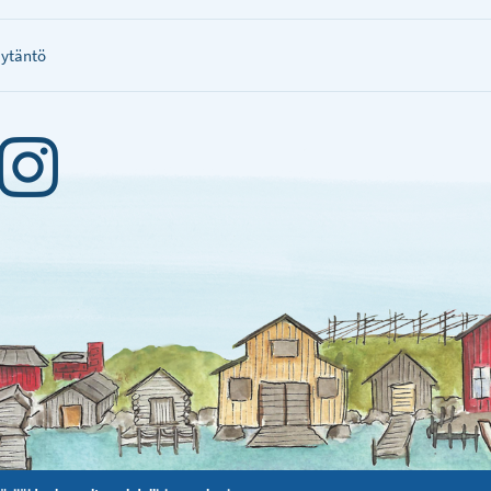
äytäntö