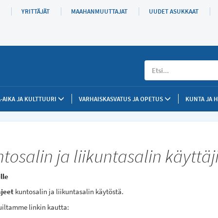
YRITTÄJÄT
MAAHANMUUTTAJAT
UUDET ASUKKAAT
Etsi
-AIKA JA KULTTUURI
VARHAISKASVATUS JA OPETUS
KUNTA JA 
tosalin ja liikuntasalin käyttäji
lle
hjeet
kuntosalin ja liikuntasalin käytöstä.
uiltamme linkin kautta: