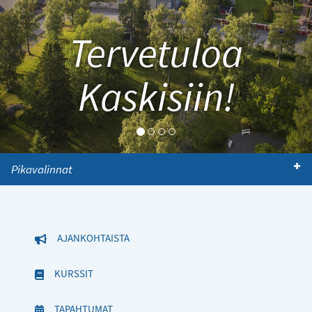
Tervetuloa
Kaskisiin!
Pikavalinnat
AJANKOHTAISTA
KURSSIT
TAPAHTUMAT