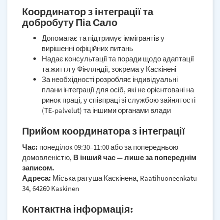
Координатор з інтеграції та
добробуту Піа Сало
Допомагає та підтримує іммігрантів у
вирішенні офіційних питань
Надає консультації та поради щодо адаптації
та життя у Фінляндії, зокрема у Каскінені
За необхідності розробляє індивідуальні
плани інтеграції для осіб, які не орієнтовані на
ринок праці, у співпраці зі службою зайнятості
(TE-palvelut) та іншими органами влади
Прийом координатора з інтеграції
Час:
понеділок 09:30–11:00 або за попередньою
домовленістю,
В інший час — лише за попереднім
записом.
Адреса:
Міська ратуша Каскінена, Raatihuoneenkatu
34, 64260 Kaskinen
Контактна інформація: