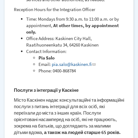
Reception Hours for the Integration Officer
Time: Mondays from 9:30 a.m. to 11:00 a.m. or by
appointment,
At other times, by appointment
only.
Office Address: Kaskinen City Hall,
Raatihuoneenkatu 34, 64260 Kaskinen
Contact Information:
Pia Salo
Email:
pia.salo@kaskinen.fi
(link
Phone: 0400-868784
sends
e-
mail)
Послуги з інтеграції у Каскіне
Місто Каскінен надає консультаційні та інформаційні
послуги з питань інтеграції для всіх осіб, які
переїхали до міста з інших країн. Послуги
орієнтовані насамперед на осіб, які не працюють,
зокрема на батьків, що доглядають за малими
дітьми вдома,
а також на людей старше 65 років.