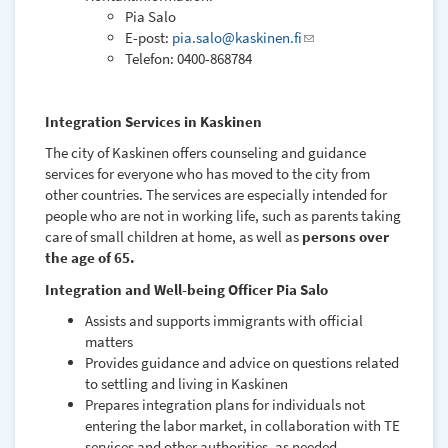
Pia Salo
E-post:
pia.salo@kaskinen.fi
(link
Telefon: 0400-868784
sends
e-
mail)
Integration Services in Kaskinen
The city of Kaskinen offers counseling and guidance
services for everyone who has moved to the city from
other countries. The services are especially intended for
people who are not in working life, such as parents taking
care of small children at home, as well as
persons over
the age of 65.
Integration and Well-being Officer Pia Salo
Assists and supports immigrants with official
matters
Provides guidance and advice on questions related
to settling and living in Kaskinen
Prepares integration plans for individuals not
entering the labor market, in collaboration with TE
services and other authorities, as needed.