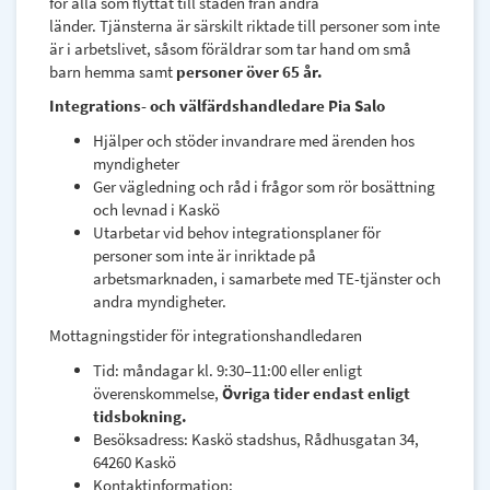
för alla som flyttat till staden från andra
länder. Tjänsterna är särskilt riktade till personer som inte
är i arbetslivet, såsom föräldrar som tar hand om små
barn hemma samt
personer över 65 år.
Integrations- och välfärdshandledare Pia Salo
Hjälper och stöder invandrare med ärenden hos
myndigheter
Ger vägledning och råd i frågor som rör bosättning
och levnad i Kaskö
Utarbetar vid behov integrationsplaner för
personer som inte är inriktade på
arbetsmarknaden, i samarbete med TE-tjänster och
andra myndigheter.
Mottagningstider för integrationshandledaren
Tid: måndagar kl. 9:30–11:00 eller enligt
överenskommelse,
Övriga tider endast enligt
tidsbokning.
Besöksadress: Kaskö stadshus, Rådhusgatan 34,
64260 Kaskö
Kontaktinformation: