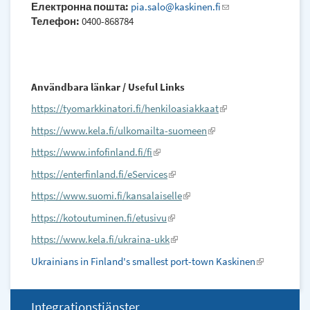
Електронна пошта:
pia.salo@kaskinen.fi
(link
Телефон:
0400-868784
sends
e-
mail)
Användbara länkar / Useful Links
https://tyomarkkinatori.fi/henkiloasiakkaat
(link
is
https://www.kela.fi/ulkomailta-suomeen
(link
external)
is
https://www.infofinland.fi/fi
(link
external)
is
https://enterfinland.fi/eServices
(link
external)
is
https://www.suomi.fi/kansalaiselle
(link
external)
is
https://kotoutuminen.fi/etusivu
(link
external)
is
https://www.kela.fi/ukraina-ukk
(link
external)
is
Ukrainians in Finland's smallest port-town Kaskinen
(link
external)
is
external)
Integrationstjänster