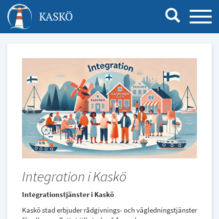
Hoppa
KASKÖ
TOGG
till
NAVI
huvudinnehåll
Integration i Kaskö
Integrationstjänster i Kaskö
Kaskö stad erbjuder rådgivnings- och vägledningstjänster