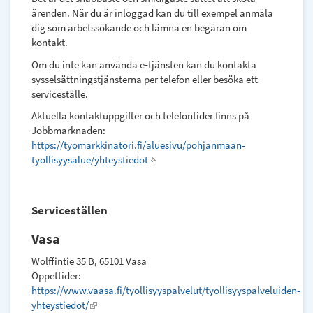
external)
ärenden. När du är inloggad kan du till exempel anmäla
dig som arbetssökande och lämna en begäran om
kontakt.
Om du inte kan använda e‑tjänsten kan du kontakta
sysselsättningstjänsterna per telefon eller besöka ett
serviceställe.
Aktuella kontaktuppgifter och telefontider finns på
Jobbmarknaden:
https://tyomarkkinatori.fi/aluesivu/pohjanmaan-
tyollisyysalue/yhteystiedot
(link
is
external)
Serviceställen
Vasa
Wolffintie 35 B, 65101 Vasa
Öppettider:
https://www.vaasa.fi/tyollisyyspalvelut/tyollisyyspalveluiden-
yhteystiedot/
(link