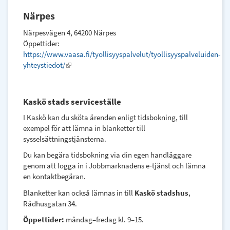
is
Närpes
external)
Närpesvägen 4, 64200 Närpes
Öppettider:
https://www.vaasa.fi/tyollisyyspalvelut/tyollisyyspalveluiden-
yhteystiedot/
(link
is
external)
Kaskö stads serviceställe
I Kaskö kan du sköta ärenden enligt tidsbokning, till
exempel för att lämna in blanketter till
sysselsättningstjänsterna.
Du kan begära tidsbokning via din egen handläggare
genom att logga in i Jobbmarknadens e‑tjänst och lämna
en kontaktbegäran.
Blanketter kan också lämnas in till
Kaskö stadshus
,
Rådhusgatan 34.
Öppettider:
måndag–fredag kl. 9–15.