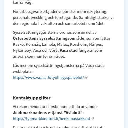
karriärväg.
För arbetsgivare erbjuder vi tjänster inom rekrytering,
personalutveckling och företagande. Samtidigt stärker vi
den regionala livskraften och samarbetet i området.
Sysselsättningstjänsterna ordnas som en del av
Österbottens sysselsättningsområde
, som omfattar
Kaskö, Korsnäs, Laihela, Malax, Korsholm, Närpes,
Nykarleby, Vasa och Vörå.
Vasa stad
fungerar som
ansvarskommun för området.
Läs mer om sysselsättningstjänsterna på Vasa stads
webbplats:
https://www.vaasa.fi/tyollisyyspalvelut/
(link
is
external)
Kontaktuppgifter
Vi rekommenderar i första hand att du använder
Jobbmarknadens e‑tjänst ”Asiointi”
:
https://tyomarkkinatori.fi/henkiloasiakkaat
(link
is
Det är det snabbaste och smidigaste sättet att sköta