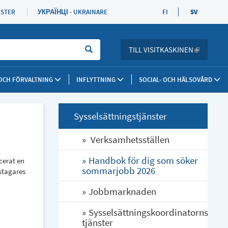
ISTER
УКРАЇНЦІ - UKRAINARE
FI
SV
Sök
TILL VISITKASKINEN
(LINK IS 
 OCH FÖRVALTNING
INFLYTTNING
SOCIAL- OCH HÄLSOVÅRD
Sysselsättningstjänster
Verksamhetsställen
Handbok för dig som söker
cerat en
sommarjobb 2026
stagares
Jobbmarknaden
Sysselsättningskoordinatorns
tjänster