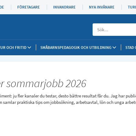
DE
FÖRETAGARE
INVANDRARE
NYA INVÅNARE
TUR
Sök
UR OCH FRITID
SMÅBARNSPEDAGOGIK OCH UTBILDNING
STAD
er sommarjobb 2026
ent: ju fler kanaler du testar, desto bättre resultat får du. Jag har publi
samlar praktiska tips om jobbsökning, arbetsavtal, lön och unga arbet