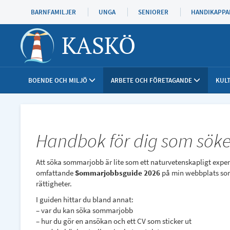
Hoppa
BARNFAMILJER
UNGA
SENIORER
HANDIKAPPA
till
huvudinnehåll
KASKÖ
BOENDE OCH MILJÖ
ARBETE OCH FÖRETAGANDE
KULT
Handbok för dig som sök
Att söka sommarjobb är lite som ett naturvetenskapligt experim
omfattande
Sommarjobbsguide 2026
på min webbplats som 
rättigheter.
I guiden hittar du bland annat:
– var du kan söka sommarjobb
– hur du gör en ansökan och ett CV som sticker ut