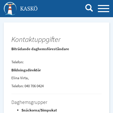
Hoppa
KASKÖ
TOGG
till
NAVI
huvudinnehåll
Kontaktuppgifter
Biträdande daghemsföreståndare
Telefon:
Bildningsdirektör
Elina Virta,
Telefon: 040 706 0424
Daghemsgrupper
Snäckorna/Simpukat