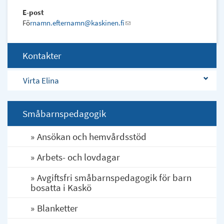
E-post
Fö
rnamn.efternamn@kaskinen.fi
(link
sends
e-
Kontakter
mail)
Virta Elina
Småbarnspedagogik
Ansökan och hemvårdsstöd
Arbets- och lovdagar
Avgiftsfri småbarnspedagogik för barn
bosatta i Kaskö
Blanketter