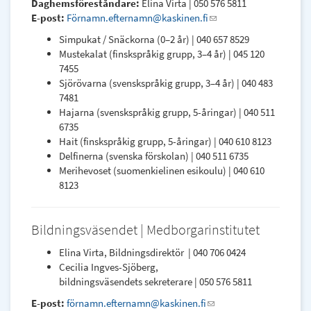
Daghemsföreståndare:
Elina Virta | 050 576 5811
e-
E-post:
Förnamn.efternamn@kaskinen.fi
(link
mail)
sends
Simpukat / Snäckorna (0–2 år) | 040 657 8529
e-
Mustekalat (finskspråkig grupp, 3–4 år) | 045 120
mail)
7455
Sjörövarna (svenskspråkig grupp, 3–4 år) | 040 483
7481
Hajarna (svenskspråkig grupp, 5-åringar) | 040 511
6735
Hait (finskspråkig grupp, 5-åringar) | 040 610 8123
Delfinerna (svenska förskolan) | 040 511 6735
Merihevoset (suomenkielinen esikoulu) | 040 610
8123
Bildningsväsendet | Medborgarinstitutet
Elina Virta, Bildningsdirektör | 040 706 0424
Cecilia Ingves-Sjöberg,
bildningsväsendets sekreterare | 050 576 5811
E-post:
förnamn.efternamn@kaskinen.fi
(link