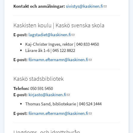
sends
Kontakt och anmälningar:
sivistys@kaskinen.fi
(link
e-
sends
mail)
e-
Kaskisten koulu | Kaskö svenska skola
mail)
E-post:
lagstadiet@kaskinen.fi
(link
sends
Kaj-Christer Ingves, rektor | 040 833 4450
e-
Lärare åk 1–6 | 045 122 8822
mail)
E-post:
förnamn.efternamn@kaskinen.fi
(link
sends
e-
Kaskö stadsbibliotek
mail)
Telefon:
050 591 5450
E-post:
kirjasto@kaskinen.fi
(link
sends
Thomas Sand, bibliotekarie | 040 524 1444
e-
E-post:
förnamn.efternamn@kaskinen.fi
mail)
(link
sends
e-
Ungdoms- och idrottsbyrån
mail)