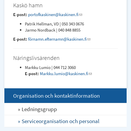
Kaskö hamn
mail)
E-post:
portofkaskinen@kaskinen.fi
(link
sends
Patrik Hellman, VD | 050 343 0676
e-
Jarmo Nordback | 040 848 8855
mail)
E-post:
förnamn.efternamn@kaskinen.fi
(link
sends
e-
Näringslivsärenden
mail)
Markku Lumio | 044 712 3060
E-post:
Markku.lumio@kaskinen.fi
(link
sends
e-
mail)
Organisation och kontaktinformation
Ledningsgrupp
Serviceorganisation och personal