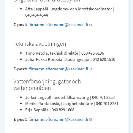
Atte Leppälä, ungdoms- och idrottskoordinator |
040 484 4544
E-post:
förnamn.efternamn@kaskinen.fi
(link
sends
e-
Tekniska avdelningen
mail)
Timo Ketola, teknisk direktör | 050 475 6196
Juha-Pekka Korpela, stadsingenjör | 040 620 1510
E-post:
förnamn.efternamn@kaskinen.fi
(link
sends
Vattenförsörjning, gator och
e-
vattenområden
mail)
Jerker Engvall, underhållsansvarig | 040 701 8253
Merike Rantakoski, fastighetsskötare | 040 701 8251
Erja Seppälä | 040 829 1608
E-post:
förnamn.efternamn@kaskinen.fi
(link
sends
e-