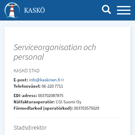
Hoppa
KASKÖ
TOGG
till
NAVI
huvudinnehåll
Serviceorganisation och
personal
KASKÖ STAD
E-post:
info@kaskinen.fi
(link
Telefonväxel:
06-220 7711
sends
e-
EDI-adress:
003702087875
mail)
Nätfakturaoperatör:
CGI Suomi Oy
Förmedlarkod (operatörkod):
003703575029
Stadsdirektör