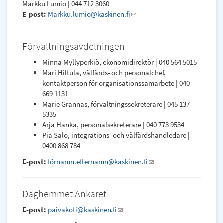
Markku Lumio | 044 712 3060
E-post:
Markku.lumio@kaskinen.fi
(link
sends
e-
Förvaltningsavdelningen
mail)
Minna Myllyperkiö, ekonomidirektör | 040 564 5015
Mari Hiltula, välfärds- och personalchef,
kontaktperson för organisationssamarbete | 040
669 1131
Marie Grannas, förvaltningssekreterare | 045 137
5335
Arja Hanka, personalsekreterare | 040 773 9534
Pia Salo, integrations- och välfärdshandledare |
0400 868 784
E-post:
förnamn.efternamn@kaskinen.fi
(link
sends
e-
Daghemmet Ankaret
mail)
E-post:
paivakoti@kaskinen.fi
(link
sends