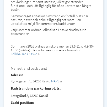
omklädningsrum samt utedass, vilket gör stranden
funktionell och lättillgänglig för både kortare och längre
besök.
Sammantaget är Kaskös simstrand en fridfull plats där
naturen, havet och enkel tillgänglighet möts – en
uppskattad miljö för sommarens badstunder.
Varje sommar ordnar Folkhälsan i Kaskö simskola vid
badstranden.
Sommaren 2026 ordnas simskola mellan 29.6-11.7. kl.9.30-
15.30 (må-fre). Besök länken för mera information:
Folkhälsan i Kaskö
(link
is
external)
Mariestrand badstrand
Adress:
Kyrkogatan 75, 64260 Kaskö
MAPS
(link
is
Badstrandens parkeringsplats:
external)
Lotsgränd 8, 64260 Kaskö
Exakt position: