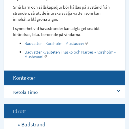
Små barn och sällskapsdjur bör hållas på avstånd från
stranden, så att de inte ska svälja vatten som kan
innehålla blågröna alger.
I synnerhet vid havsstränder kan algläget snabbt
förändras, bl.a. beroende på vindarna.
Badvatten - Korsholm - Mustasaari
(link
is
Badvattenkvaliteten i Kaskö och Närpes - Korsholm -
external)
Mustasaari
(link
is
external)
Kontakter
Ketola Timo
Idrott
Badstrand