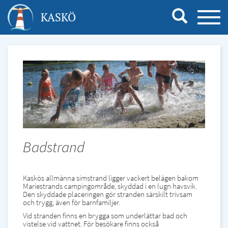
Hoppa
KASKÖ
TOGG
till
NAVI
huvudinnehåll
Badstrand
Kaskös allmänna simstrand ligger vackert belägen bakom
Mariestrands campingområde, skyddad i en lugn havsvik.
Den skyddade placeringen gör stranden särskilt trivsam
och trygg, även för barnfamiljer.
Vid stranden finns en brygga som underlättar bad och
vistelse vid vattnet. För besökare finns också