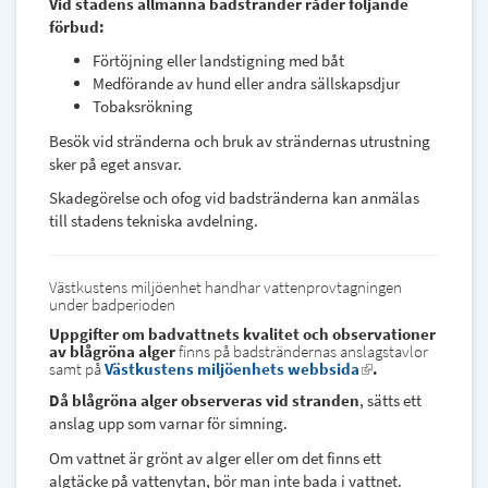
Vid stadens allmänna badstränder råder följande
förbud:
Förtöjning eller landstigning med båt
Medförande av hund eller andra sällskapsdjur
Tobaksrökning
Besök vid stränderna och bruk av strändernas utrustning
sker på eget ansvar.
Skadegörelse och ofog vid badstränderna kan anmälas
till stadens tekniska avdelning.
Västkustens miljöenhet handhar vattenprovtagningen
under badperioden
Uppgifter om badvattnets kvalitet och observationer
av blågröna alger
finns på badsträndernas anslagstavlor
samt på
Västkustens miljöenhets webbsida
(link
.
is
Då blågröna alger observeras vid stranden
, sätts ett
external)
anslag upp som varnar för simning.
Om vattnet är grönt av alger eller om det finns ett
algtäcke på vattenytan, bör man inte bada i vattnet.