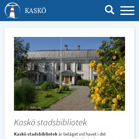
Hoppa
KASKÖ
TOGG
till
NAVI
huvudinnehåll
Kaskö stadsbibliotek
Kaskö stadsbibliotek
är beläget vid havet i det