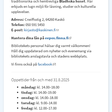
traditionsrika och hemtrevliga
Bladhska huset
. Här
erbjuds en lugn miljö för läsning, studier och kulturella
upplevelser.
Adress:
Cneiffsstig 2, 64260 Kaskö
Telefon:
050 591 5450
E-post:
kirjasto@kaskinen.fi
(link
sends
Hantera dina lån på
eepos.finna.fi
(link
e-
is
Bibliotekets personal hälsar dig varmt välkommen!
mail)
external)
Håll dig uppdaterad om nyheter och evenemang via
bibliotekets anslagstavla och stadens webbplats.
Vi finns också på
facebook
(link
!
is
external)
Öppettider från och med 31.8.2025
måndag:
kl. 14.00–18.00
tisdag:
kl. 14.00–19.00
onsdag:
kl. 14.00–18.00
torsdag:
kl. 9.00–14.00
fredag:
kl. 12.00–17.00