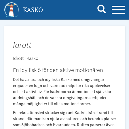
Hoppa
KASKÖ
TOGG
till
NAVI
huvudinnehåll
Idrott
Idrott i Kaskö
En idyllisk ö för den aktive motionären
Det havsnära och idylliska Kaskö med omgivningar
erbjuder en lugn och varierad miljö för rika upplevelser
och ett aktivt liv. För kasköborna är motion ett självklart
andningshål, och de vackra omgivningarna erbjuder
många möjligheter till olika motionsformer.
En rekreationsled sträcker sig runt Kaskö, från strand till
strand, där man kan njuta av naturen och beundra platser
som Sjöbobacken och Kvarnudden. Rutten passerar även