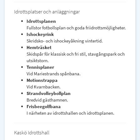
Idrottsplatser och anläggningar
Idrottsplanen
Fullstor fotbollsplan och goda friidrottsmöjligheter.
Ishockeyrink
Skridsko- och ishockeyåkning vintertid.
Hemträsket
Skidspår för klassisk och fri stil, stavgångspark och
utsiktstorn.
Tennisplaner
Vid Mariestrands spånbana.
Motionstrappa
Vid Kvarnbacken.
Strandvolleybollplan
Bredvid gästhamnen.
Frisbeegolfbana
I närheten av idrottshallen och idrottsplanen.
Kaskö Idrottshall