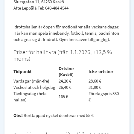
Slussgatan 11, 64260 Kaskö
Atte Leppälä Tel: 040-484 4544
Idrottshallen är öppen för motionärer alla veckans dagar.
Här kan man spela innebandy, fotboll, tennis, badminton
och ägna sig åt friidrott. Gym finns även tillgängligt.
Priser för hallhyra (från 1.1.2026, +13,5 %
moms)
Ortsbor
Tidpunkt
Icke-ortsbor
(Kaskö)
Vardagar (mån-fre)
24,20 €
28,60 €
Veckoslut och helgdag
26,40 €
31,90 €
Tävlingsdag (hela
Företagspris 330
165 €
hallen)
€
Obs!
Borttappad nyckel debiteras med 55 €.