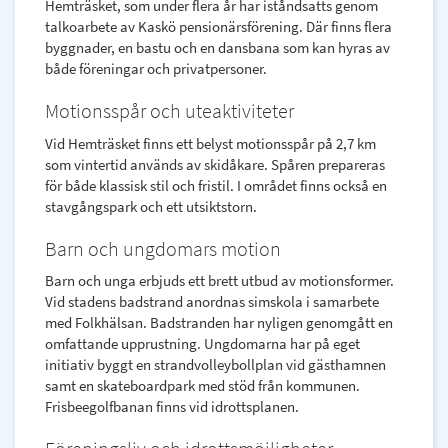
Hemträsket, som under flera år har iståndsatts genom
talkoarbete av Kaskö pensionärsförening. Där finns flera
byggnader, en bastu och en dansbana som kan hyras av
både föreningar och privatpersoner.
Motionsspår och uteaktiviteter
Vid Hemträsket finns ett belyst motionsspår på 2,7 km
som vintertid används av skidåkare. Spåren prepareras
för både klassisk stil och fristil. I området finns också en
stavgångspark och ett utsiktstorn.
Barn och ungdomars motion
Barn och unga erbjuds ett brett utbud av motionsformer.
Vid stadens badstrand anordnas simskola i samarbete
med Folkhälsan. Badstranden har nyligen genomgått en
omfattande upprustning. Ungdomarna har på eget
initiativ byggt en strandvolleybollplan vid gästhamnen
samt en skateboardpark med stöd från kommunen.
Frisbeegolfbanan finns vid idrottsplanen.