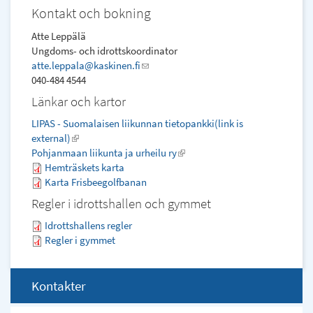
Kontakt och bokning
Atte Leppälä
Ungdoms- och idrottskoordinator
atte.leppala@kaskinen.fi
(link
040-484 4544
sends
e-
Länkar och kartor
mail)
LIPAS - Suomalaisen liikunnan tietopankki(link is
external)
(link
Pohjanmaan liikunta ja urheilu ry
is
(link
Hemträskets karta
external)
is
Karta Frisbeegolfbanan
external)
Regler i idrottshallen och gymmet
Idrottshallens regler
Regler i gymmet
Kontakter