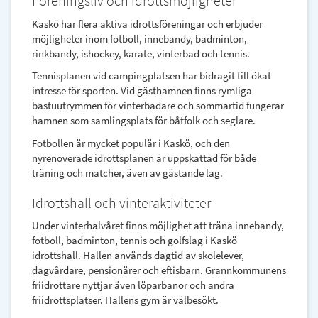
Föreningsliv och idrottsmöjligheter
Kaskö har flera aktiva idrottsföreningar och erbjuder
möjligheter inom fotboll, innebandy, badminton,
rinkbandy, ishockey, karate, vinterbad och tennis.
Tennisplanen vid campingplatsen har bidragit till ökat
intresse för sporten. Vid gästhamnen finns rymliga
bastuutrymmen för vinterbadare och sommartid fungerar
hamnen som samlingsplats för båtfolk och seglare.
Fotbollen är mycket populär i Kaskö, och den
nyrenoverade idrottsplanen är uppskattad för både
träning och matcher, även av gästande lag.
Idrottshall och vinteraktiviteter
Under vinterhalvåret finns möjlighet att träna innebandy,
fotboll, badminton, tennis och golfslag i Kaskö
idrottshall. Hallen används dagtid av skolelever,
dagvårdare, pensionärer och eftisbarn. Grannkommunens
friidrottare nyttjar även löparbanor och andra
friidrottsplatser. Hallens gym är välbesökt.