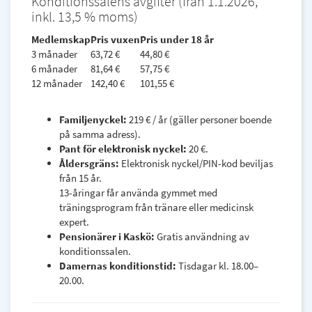
Konditionssalens avgifter (från 1.1.2026,
inkl. 13,5 % moms)
Medlemskap
Pris vuxen
Pris under 18 år
3 månader
63,72 €
44,80 €
6 månader
81,64 €
57,75 €
12 månader
142,40 €
101,55 €
Familjenyckel:
219 € / år (gäller personer boende
på samma adress).
Pant för elektronisk nyckel:
20 €.
Åldersgräns:
Elektronisk nyckel/PIN-kod beviljas
från 15 år.
13-åringar får använda gymmet med
träningsprogram från tränare eller medicinsk
expert.
Pensionärer i Kaskö:
Gratis användning av
konditionssalen.
Damernas konditionstid:
Tisdagar kl. 18.00–
20.00.