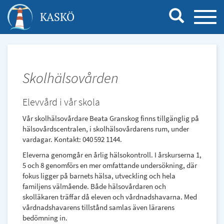
Hoppa
KASKÖ
TOGG
till
NAVI
huvudinnehåll
Skolhälsovården
Elevvård i vår skola
Vår skolhälsovårdare Beata Granskog finns tillgänglig på
hälsovårdscentralen, i skolhälsovårdarens rum, under
vardagar. Kontakt: 040 592 1144.
Eleverna genomgår en årlig hälsokontroll. I årskurserna 1,
5 och 8 genomförs en mer omfattande undersökning, där
fokus ligger på barnets hälsa, utveckling och hela
familjens välmående. Både hälsovårdaren och
skolläkaren träffar då eleven och vårdnadshavarna. Med
vårdnadshavarens tillstånd samlas även lärarens
bedömning in.