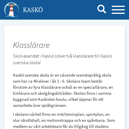
Hoppa
KASKÖ
TOGG
till
NAVI
huvudinnehåll
Klasslärare
Skolväsendet i Kaskö söker två klasslärare till Kaskö
svenska skola!
Kaskö svenska skola är en växande svenskspråkig skola
som har ca 40 elever i åk 1 - 6. Skolans team består
förutom av fyra klasslärare också av en speciallärare, en
timlärare och skolgångsbiträden. Skolan finns i samma
byggnad som Kaskisten koulu, vilket öppnar för ett
samarbete över språkgränsen.
I skolans närhet finns en rink/tennisplan, sportplan, en
stor idrottshall, en motionstrappa och en spånbana. Som
medlem av vårt arbetsteam får du tillgång till stadens