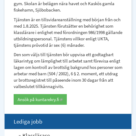
gym. Skolan är belägen nära havet och Kaskös gamla
fiskehamn, Sjöbobacken.
Tjänsten är en tillsvidareanställning med början från och
med 1.8.2025. Tjänsten förutsätter en behörighet som
klasslärare i enlighet med förordningen 986/1998 gällande
utbildningspersonal. Tjänstens villkor enligt UKTA,
tjänstens prövotid är sex (6) månader.
Den som väljs till tjänsten bör uppvisa ett godtagbart
läkarintyg om lämplighet till arbetet samt förevisa enligt
lagen om kontroll av brottslig bakgrund hos personer som
arbetar med barn (504 / 2002), 6 § 2. moment, ett utdrag
ur brottsregistret till påseende inom 30 dagar från att
valbeslutet tillkännagivits.
Ansök på kuntarekry.fi
(link is external)
Lediga jobb
Klasslärare