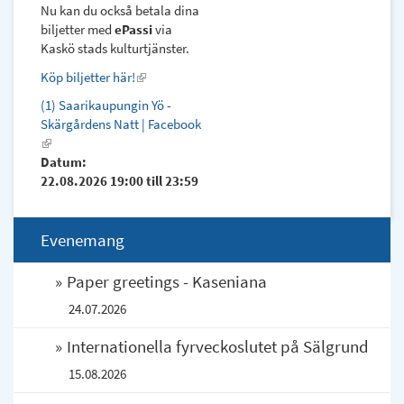
Nu kan du också betala dina
biljetter med
ePassi
via
Kaskö stads kulturtjänster.
Köp biljetter här!
(link
is
(1) Saarikaupungin Yö -
external)
Skärgårdens Natt | Facebook
(link
is
Datum:
external)
22.08.2026
19:00
till
23:59
Evenemang
Paper greetings - Kaseniana
24.07.2026
Internationella fyrveckoslutet på Sälgrund
15.08.2026