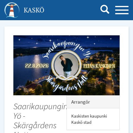
Hoppa
KASKÖ
TOGG
till
NAVI
huvudinnehåll
Dölj
Arrangör
Saarikaupungin
Yö -
Kaskisten kaupunki
Kaskö stad
Skärgårdens