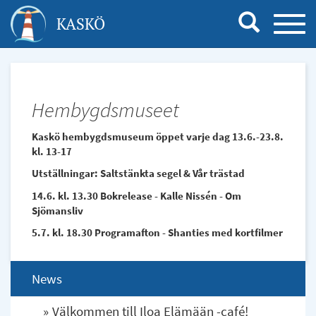
Hoppa
KASKÖ
TOGG
till
NAVI
huvudinnehåll
Hembygdsmuseet
Kaskö hembygdsmuseum öppet varje dag 13.6.-23.8.
kl. 13-17
Utställningar: Saltstänkta segel & Vår trästad
14.6. kl. 13.30 Bokrelease - Kalle Nissén - Om
Sjömansliv
5.7. kl. 18.30 Programafton - Shanties med kortfilmer
News
Välkommen till Iloa Elämään -café!